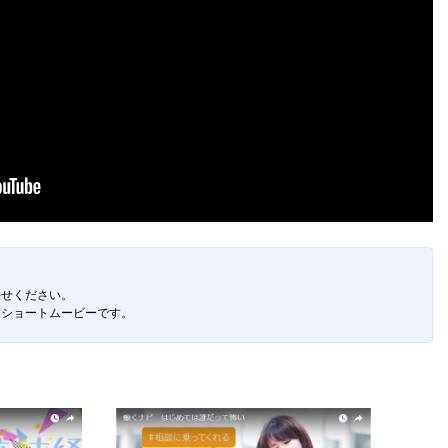
。
任せください。
るショートムービーです。