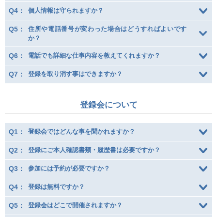
Q4：
個人情報は守られますか？
Q5：
住所や電話番号が変わった場合はどうすればよいです
か？
Q6：
電話でも詳細な仕事内容を教えてくれますか？
人材派遣のしくみ・メリット
Q7：
登録を取り消す事はできますか？
テクノ・サービスってどんな会社？
登録会について
お仕事の種類
Q1：
登録会ではどんな事を聞かれますか？
登録会場への行き方
Q2：
登録にご本人確認書類・履歴書は必要ですか？
サイトマップ
Q3：
参加には予約が必要ですか？
Q4：
登録は無料ですか？
仕事情報配信メール登録
Q5：
登録会はどこで開催されますか？
よくあるご質問