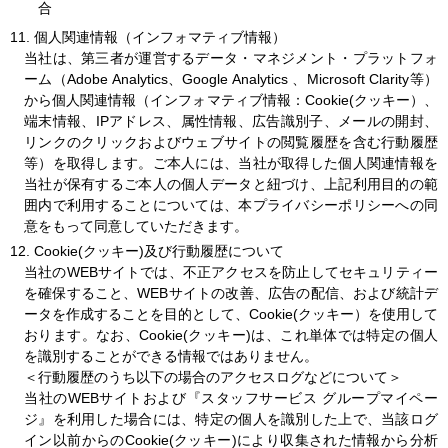
合
11.
個人関連情報（インフォマティブ情報）
当社は、第三者が運営するデータ・マネジメント・プラットフォ
ーム（Adobe Analytics、Google Analytics 、Microsoft Clarity等）
から個人関連情報（インフォマティブ情報：Cookie(クッキー）、
端末情報、IPアドレス、属性情報、広告識別子、メールの開封、
リンクのクリックおよびウェブサイトの閲覧履歴を含む行動履歴
等）を取得します。ご本人には、当社が取得した個人関連情報を
当社が保有するご本人の個人データと紐づけ、上記利用目的の範
囲内で利用することについては、本プライバシーポリシーへの同
意をもって同意していただきます。
12.
Cookie(クッキー)及び行動履歴について
当社のWEBサイトでは、不正アクセスを防止してセキュリティー
を確保すること、WEBサイトの改善、広告の配信、および統計デ
ータを作成することを目的として、Cookie(クッキー）を使用して
おります。なお、Cookie(クッキー)は、これ単体では特定の個人
を識別することができる情報ではありません。
＜行動履歴のうち以下の場合のアクセスログなどについて＞
当社のWEBサイトおよび『スタッフサービス グループマイペー
ジ』を利用した場合には、特定の個人を識別した上で、当該ログ
イン以前からのCookie(クッキー)により収集された情報から分析