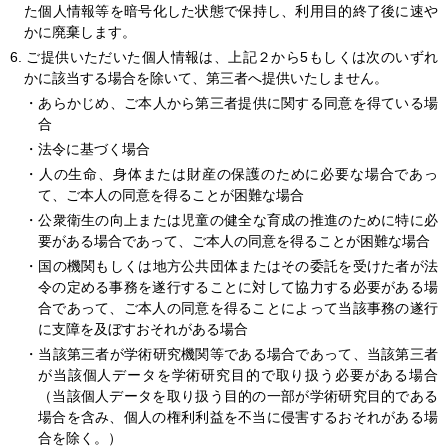
た個人情報等を暗号化した状態で保持し、利用目的終了後に速や
かに廃棄します。
6.
ご提供いただいた個人情報は、上記２から5もしくは次のいずれ
かに該当する場合を除いて、第三者へ提供いたしません。
・あらかじめ、ご本人から第三者提供に関する同意を得ている場
合
・法令に基づく場合
・人の生命、身体または財産の保護のために必要な場合であっ
て、ご本人の同意を得ることが困難な場合
・公衆衛生の向上または児童の健全な育成の推進のために特に必
要がある場合であって、ご本人の同意を得ることが困難な場合
・国の機関もしくは地方公共団体またはその委託を受けた者が法
令の定める事務を遂行することに対して協力する必要がある場
合であって、ご本人の同意を得ることによって当該事務の遂行
に支障を及ぼすおそれがある場合
・当該第三者が学術研究機関等である場合であって、当該第三者
が当該個人データを学術研究目的で取り扱う必要がある場合
（当該個人データを取り扱う目的の一部が学術研究目的である
場合を含み、個人の権利利益を不当に侵害するおそれがある場
合を除く。）