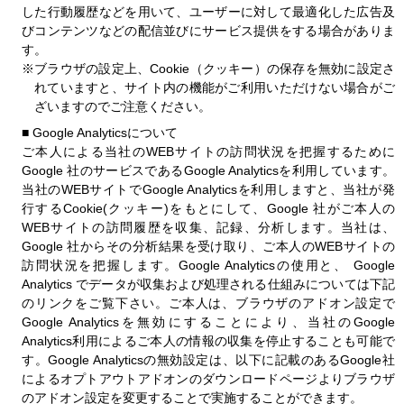
した行動履歴などを用いて、ユーザーに対して最適化した広告及
びコンテンツなどの配信並びにサービス提供をする場合がありま
す。
※ブラウザの設定上、Cookie（クッキー）の保存を無効に設定さ
れていますと、サイト内の機能がご利用いただけない場合がご
ざいますのでご注意ください。
■
Google Analyticsについて
ご本人による当社のWEBサイトの訪問状況を把握するために
Google 社のサービスであるGoogle Analyticsを利用しています。
当社のWEBサイトでGoogle Analyticsを利用しますと、当社が発
行するCookie(クッキー)をもとにして、Google 社がご本人の
WEBサイトの訪問履歴を収集、記録、分析します。当社は、
Google 社からその分析結果を受け取り、ご本人のWEBサイトの
訪問状況を把握します。Google Analyticsの使用と、 Google
Analytics でデータが収集および処理される仕組みについては下記
のリンクをご覧下さい。ご本人は、ブラウザのアドオン設定で
Google Analyticsを無効にすることにより、当社のGoogle
Analytics利用によるご本人の情報の収集を停止することも可能で
す。Google Analyticsの無効設定は、以下に記載のあるGoogle社
によるオプトアウトアドオンのダウンロードページよりブラウザ
のアドオン設定を変更することで実施することができます。