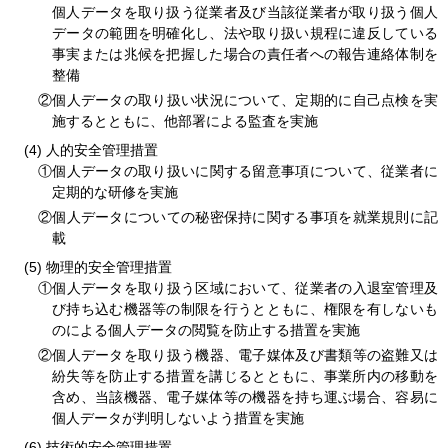
個人データを取り扱う従業者及び当該従業者が取り扱う個人
データの範囲を明確化し、法や取り扱い規程に違反している
事実または兆候を把握した場合の責任者への報告連絡体制を
整備
②個人データの取り扱い状況について、定期的に自己点検を実
施するとともに、他部署による監査を実施
人的安全管理措置
①個人データの取り扱いに関する留意事項について、従業者に
定期的な研修を実施
②個人データについての秘密保持に関する事項を就業規則に記
載
物理的安全管理措置
①個人データを取り扱う区域において、従業者の入退室管理及
び持ち込む機器等の制限を行うとともに、権限を有しないも
のによる個人データの閲覧を防止する措置を実施
②個人データを取り扱う機器、電子媒体及び書類等の盗難又は
紛失等を防止する措置を講じるとともに、事業所内の移動を
含め、当該機器、電子媒体等の機器を持ち運ぶ場合、容易に
個人データが判明しないよう措置を実施
技術的安全管理措置