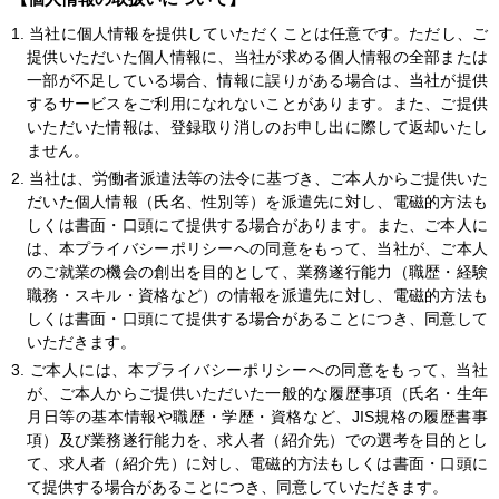
1.
当社に個人情報を提供していただくことは任意です。ただし、ご
提供いただいた個人情報に、当社が求める個人情報の全部または
一部が不足している場合、情報に誤りがある場合は、当社が提供
するサービスをご利用になれないことがあります。また、ご提供
いただいた情報は、登録取り消しのお申し出に際して返却いたし
ません。
2.
当社は、労働者派遣法等の法令に基づき、ご本人からご提供いた
だいた個人情報（氏名、性別等）を派遣先に対し、電磁的方法も
しくは書面・口頭にて提供する場合があります。また、ご本人に
は、本プライバシーポリシーへの同意をもって、当社が、ご本人
のご就業の機会の創出を目的として、業務遂行能力（職歴・経験
職務・スキル・資格など）の情報を派遣先に対し、電磁的方法も
しくは書面・口頭にて提供する場合があることにつき、同意して
いただきます。
3.
ご本人には、本プライバシーポリシーへの同意をもって、当社
が、ご本人からご提供いただいた一般的な履歴事項（氏名・生年
月日等の基本情報や職歴・学歴・資格など、JIS規格の履歴書事
項）及び業務遂行能力を、求人者（紹介先）での選考を目的とし
て、求人者（紹介先）に対し、電磁的方法もしくは書面・口頭に
て提供する場合があることにつき、同意していただきます。