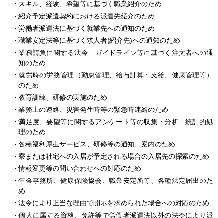
・スキル、経験、希望等に基づく職業紹介のため
・紹介予定派遣契約における派遣先紹介のため
・労働者派遣法に基づく就業先への通知のため
・職業安定法等に基づく求人者(紹介先)への通知のため
・業務請負に関する法令、ガイドライン等に基づく注文者への通
知のため
人材派遣のしくみ・メリット
・就労時の労務管理（勤怠管理、給与計算・支給、健康管理等）
のため
テクノ・サービスってどんな会社？
・教育訓練、研修の実施のため
・業務上の連絡、災害発生時等の緊急時連絡のため
お仕事の種類
・満足度、要望等に関するアンケート等の収集・分析・統計的処
理のため
登録会場への行き方
・各種福利厚生サービス、研修等の通知、案内のため
・寮または社宅への入居が予定される場合の入居先の探索のため
サイトマップ
・情報変更等の問い合わせへの対応のため
・年金事務所、健康保険協会、職業安定所等、各種法定届出のた
仕事情報配信メール登録
め
・法令により正当な理由で開示を求められた場合への対応のため
よくあるご質問
・個人に属する資格、免許等で労働者派遣法以外の法令により派