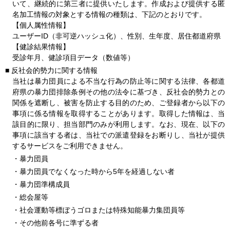
いて、継続的に第三者に提供いたします。作成および提供する匿
名加工情報の対象とする情報の種類は、下記のとおりです。
【個人属性情報】
ユーザーID（非可逆ハッシュ化）、性別、生年度、居住都道府県
【健診結果情報】
受診年月、健診項目データ（数値等）
■
反社会的勢力に関する情報
当社は暴力団員による不当な行為の防止等に関する法律、各都道
府県の暴力団排除条例その他の法令に基づき、反社会的勢力との
関係を遮断し、被害を防止する目的のため、ご登録者から以下の
事項に係る情報を取得することがあります。取得した情報は、当
該目的に限り、担当部門のみが利用します。なお、現在、以下の
事項に該当する者は、当社での派遣登録をお断りし、当社が提供
するサービスをご利用できません。
・暴力団員
・暴力団員でなくなった時から5年を経過しない者
・暴力団準構成員
・総会屋等
・社会運動等標ぼうゴロまたは特殊知能暴力集団員等
・その他前各号に準ずる者