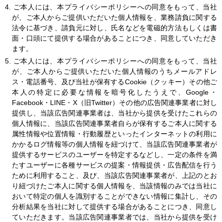
4.
ご本人には、本プライバシーポリシーへの同意をもって、当社
が、ご本人からご提供いただいた個人情報を、業務請負に関する
法令に基づき、請負元に対し、氏名などを電磁的方法もしくは書
面・口頭にて提供する場合があることにつき、同意していただき
ます。
5.
ご本人には、本プライバシーポリシーへの同意をもって、当社
が、ご本人からご提供いただいた個人情報のうちメールアドレ
ス・電話番号、及び当社が保有するCookie（クッキー）その他ご
本人の特定に必要な情報を暗号化したうえで、Google・
Facebook・LINE・X（旧Twitter）その他の広告関連事業者に対し
提供し、当該広告関連事業者は、当社から提供を受けたこれらの
個人情報に、当該広告関連事業者自らが保有するご本人に関する
属性情報や位置情報・行動履歴といったインターネットの利用に
かかるログ情報等の個人情報を紐づけて、当該広告関連事業者が
提供するサービスのユーザーを特定するなどし、一定の条件を満
たすユーザーに各種サービスの提案・情報提供・広告配信を行う
ために利用すること、及び、当該広告関連事業者が、上記のとお
り紐づけたご本人に関する個人情報を、当該情報のみでは当社に
おいて特定の個人を識別することができない情報に集計し、その
分析結果を当社に対して提供する場合があることにつき、同意し
ていただきます。当該広告関連事業者では、当社から提供を受け