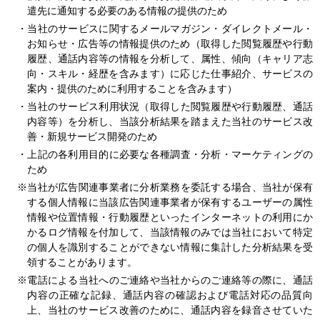
遣先に通知する必要のある情報の提供のため
お問い合わせ
・当社のサービスに関するメールマガジン・ダイレクトメール・
お知らせ・広告等の情報提供のため（取得した閲覧履歴や行動
履歴、通話内容等の情報を分析して、属性、傾向（キャリア志
閉じる
向・スキル・経歴を含みます）に応じた仕事紹介、サービスの
案内・提供のために利用することを含みます）
・当社のサービス利用状況（取得した閲覧履歴や行動履歴、通話
内容等）を分析し、当該分析結果を踏まえた当社のサービス改
善・新規サービス開発のため
・上記の各利用目的に必要な各種調査・分析・マーケティングの
ため
※当社が広告関連事業者に分析業務を委託する場合、当社が保有
する個人情報に当該広告関連事業者が保有するユーザーの属性
情報や位置情報・行動履歴といったインターネットの利用にか
かるログ情報を付加して、当該情報のみでは当社において特定
の個人を識別することができない情報に集計した分析結果を受
領することがあります。
※電話による当社へのご連絡や当社からのご連絡等の際に、通話
内容の正確な記録、通話内容の確認および電話対応の品質向
上、当社のサービス改善のために、通話内容を録音させていた