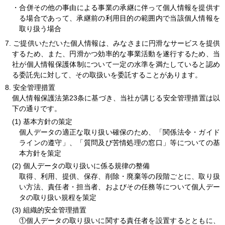
・合併その他の事由による事業の承継に伴って個人情報を提供す
る場合であって、承継前の利用目的の範囲内で当該個人情報を
取り扱う場合
7.
ご提供いただいた個人情報は、みなさまに円滑なサービスを提供
するため、また、円滑かつ効率的な事業活動を遂行するため、当
社が個人情報保護体制について一定の水準を満たしていると認め
る委託先に対して、その取扱いを委託することがあります。
8.
安全管理措置
個人情報保護法第23条に基づき、当社が講じる安全管理措置は以
下の通りです。
基本方針の策定
個人データの適正な取り扱い確保のため、「関係法令・ガイド
ラインの遵守」、「質問及び苦情処理の窓口」等についての基
本方針を策定
個人データの取り扱いに係る規律の整備
取得、利用、提供、保存、削除・廃棄等の段階ごとに、取り扱
い方法、責任者・担当者、およびその任務等について個人デー
タの取り扱い規程を策定
組織的安全管理措置
①個人データの取り扱いに関する責任者を設置するとともに、