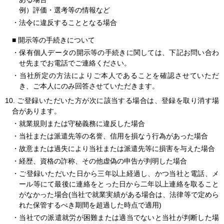
例）評価・選考等の情報など
・法令に違反することとなる場合
■
開示等の手続きについて
・保有個人データの開示等の手続きに関しては、下記お問い合わ
せ先までお電話でご連絡ください。
・当社所定の方法によりご本人であることを確認させていただ
き、ご本人にのみ回答させていただきます。
10.
ご登録いただいた方が次に該当する場合は、登録を取り消す場
合があります。
・就業規則または守秘義務に違反した場合
・当社または派遣先等の名誉、信用を損なう行為があった場合
・故意または過失により当社または派遣先等に損害を与えた場合
・経歴、資格の詐称、その他虚偽の申告が判明した場合
・ご登録いただいた日から三年以上経過し、かつ当社と電話、メ
ール等にて最後に連絡をとった日から二年以上連絡を取ること
がなかった場合(当社で就業実績がある場合は、法律等で定めら
れた保管するべき期間を超過した時点で適用)
・当社での派遣就労が困難または適当でないと当社が判断した場