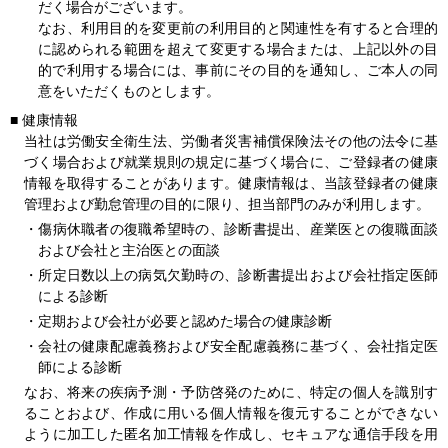
だく場合がございます。
なお、利用目的を変更前の利用目的と関連性を有すると合理的
に認められる範囲を超えて変更する場合または、上記以外の目
的で利用する場合には、事前にその目的を通知し、ご本人の同
意をいただくものとします。
■
健康情報
当社は労働安全衛生法、労働者災害補償保険法その他の法令に基
づく場合および就業規則の規定に基づく場合に、ご登録者の健康
情報を取得することがあります。健康情報は、当該登録者の健康
管理および勤怠管理の目的に限り、担当部門のみが利用します。
・傷病休職者の復職希望時の、診断書提出、産業医との復職面談
および会社と主治医との面談
・所定日数以上の病気欠勤時の、診断書提出および会社指定医師
による診断
・定期および会社が必要と認めた場合の健康診断
・会社の健康配慮義務および安全配慮義務に基づく、会社指定医
師による診断
なお、将来の疾病予測・予防啓発のために、特定の個人を識別す
ることおよび、作成に用いる個人情報を復元することができない
ように加工した匿名加工情報を作成し、セキュアな通信手段を用