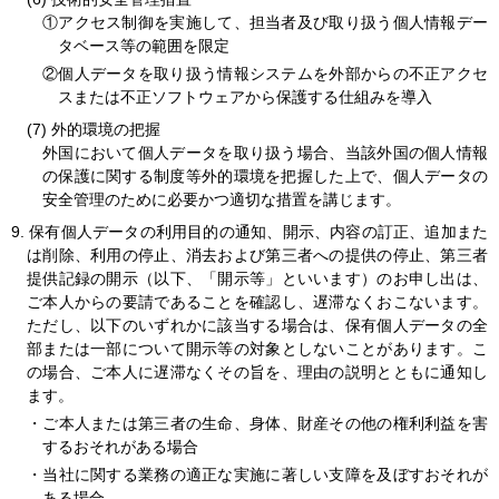
①アクセス制御を実施して、担当者及び取り扱う個人情報デー
タベース等の範囲を限定
②個人データを取り扱う情報システムを外部からの不正アクセ
スまたは不正ソフトウェアから保護する仕組みを導入
外的環境の把握
外国において個人データを取り扱う場合、当該外国の個人情報
の保護に関する制度等外的環境を把握した上で、個人データの
安全管理のために必要かつ適切な措置を講じます。
9.
保有個人データの利用目的の通知、開示、内容の訂正、追加また
は削除、利用の停止、消去および第三者への提供の停止、第三者
提供記録の開示（以下、「開示等」といいます）のお申し出は、
ご本人からの要請であることを確認し、遅滞なくおこないます。
ただし、以下のいずれかに該当する場合は、保有個人データの全
部または一部について開示等の対象としないことがあります。こ
の場合、ご本人に遅滞なくその旨を、理由の説明とともに通知し
ます。
・ご本人または第三者の生命、身体、財産その他の権利利益を害
するおそれがある場合
・当社に関する業務の適正な実施に著しい支障を及ぼすおそれが
ある場合