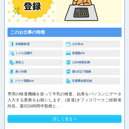
このお仕事の特徴
未経験歓迎
土日休み
ミドル活躍中
車通勤OK
高収入
1日6時間未満
座り作業
週4日以下勤務
バイク通勤OK
交通費全額支給
専用の検査機械を使って牛乳の検査、結果をパソコンにデータ
入力する業務をお願いします。(派遣)オフィスワークご経験者
尚良。週3日6時間半勤務と…
詳しく見る >