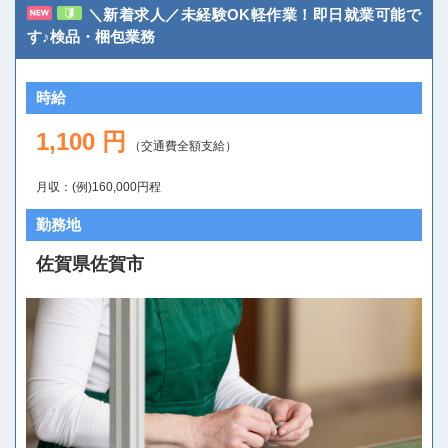
＼新着求人／未経験OK軽作業！即日就業可能で
す♪検品・梱包業務
時給
1,100 円
（交通費全額支給）
人材派遣のしくみ・メリット
月収：(例)160,000円程
テクノ・サービスってどんな会社？
勤務地
お仕事の種類
佐賀県佐賀市
登録会場への行き方
サイトマップ
仕事情報配信メール登録
よくあるご質問