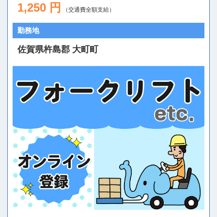
1,250 円
（交通費全額支給）
勤務地
佐賀県杵島郡 大町町