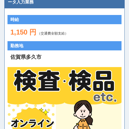
ータ入力業務
時給
1,150 円
（交通費全額支給）
勤務地
佐賀県多久市