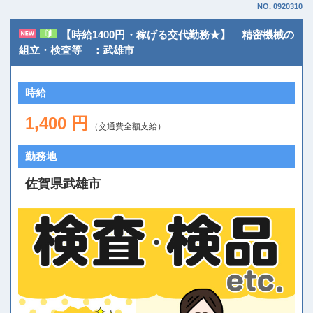
NO. 0920310
【時給1400円・稼げる交代勤務★】 精密機械の
組立・検査等 ：武雄市
時給
1,400 円
（交通費全額支給）
勤務地
佐賀県武雄市