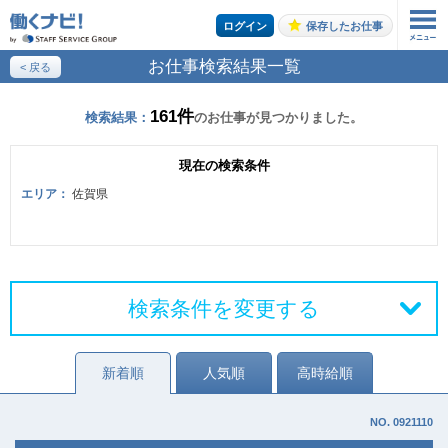
ログイン
保存したお仕事
お仕事検索結果一覧
< 戻る
お仕事の案内をご希望の方はこちら
161件
検索結果：
のお仕事が見つかりました。
エントリーする
現在の検索条件
エリア：
佐賀県
トップページ
検索条件を変更する
新着順
人気順
高時給順
NO. 0921110