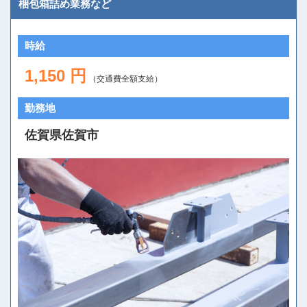
梱包箱詰め業務など
時給
1,150 円
（交通費全額支給）
勤務地
佐賀県佐賀市