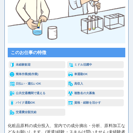
このお仕事の特徴
未経験歓迎
ミドル活躍中
簡単作業(軽作業)
車通勤OK
日払い・週払いOK
高収入
公共交通機関で通える
複数名の大募集
バイク通勤OK
資格・経験を活かす
交通費全額支給
化粧品原料の成分投入、室内での成分摘出・分析、原料加工な
どをお願いします。(派遣)経験・スキルは問いません♪未経験者