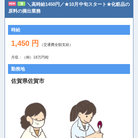
＼高時給1450円／★10月中旬スタート★化粧品の
原料の摘出業務
時給
1,450 円
（交通費全額支給）
月収：（例）18万円程
勤務地
佐賀県佐賀市