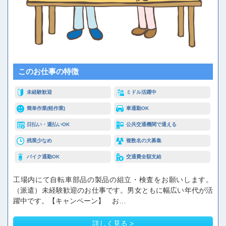
お問い合わせ
閉じる
このお仕事の特徴
未経験歓迎
ミドル活躍中
簡単作業(軽作業)
車通勤OK
日払い・週払いOK
公共交通機関で通える
残業少なめ
複数名の大募集
バイク通勤OK
交通費全額支給
工場内にて自転車部品の製品の組立・検査をお願いします。
（派遣）未経験歓迎のお仕事です。男女ともに幅広い年代が活
躍中です。【キャンペーン】 お…
詳しく見る >