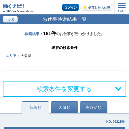
ログイン
保存したお仕事
お仕事検索結果一覧
< 戻る
お仕事の案内をご希望の方はこちら
181件
検索結果：
のお仕事が見つかりました。
エントリーする
現在の検索条件
エリア：
大分県
トップページ
検索条件を変更する
新着順
人気順
高時給順
NO. 0921196