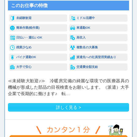
このお仕事の特徴
未経験歓迎
ミドル活躍中
簡単作業(軽作業)
車通勤OK
日払い・週払いOK
高収入
残業少なめ
複数名の大募集
バイク通勤OK
派遣先への社員登用実績あり
大手で安心
交通費全額支給
≪未経験大歓迎♪≫ 冷暖房完備の綺麗な環境での医療器具の
機械が形成した部品の目視検査をお願いします。（派遣）大手
企業で長期的に働けます♪ 転…
詳しく見る >