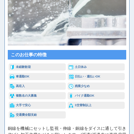
このお仕事の特徴
未経験歓迎
土日休み
車通勤OK
日払い・週払いOK
高収入
残業少なめ
複数名の大募集
バイク通勤OK
大手で安心
3交替制以上
交通費全額支給
銅線を機械にセットし監視・伸線・銅線をダイスに通して引き