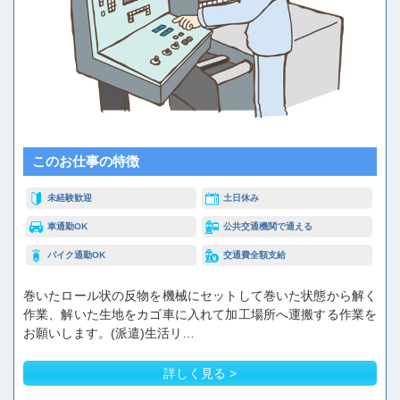
このお仕事の特徴
未経験歓迎
土日休み
車通勤OK
公共交通機関で通える
バイク通勤OK
交通費全額支給
巻いたロール状の反物を機械にセットして巻いた状態から解く
作業、解いた生地をカゴ車に入れて加工場所へ運搬する作業を
お願いします。(派遣)生活リ…
詳しく見る >