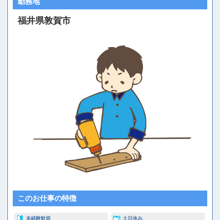
勤務地
福井県敦賀市
このお仕事の特徴
未経験歓迎
土日休み