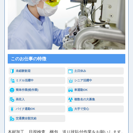
このお仕事の特徴
未経験歓迎
土日休み
ミドル活躍中
シニア活躍中
簡単作業(軽作業)
車通勤OK
高収入
複数名の大募集
バイク通勤OK
大手で安心
交通費全額支給
木材加工、目視検査、梱包、送り状貼付作業をお願いします。