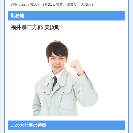
月収：22万7850～（月21日就業、残業なしの場合））
勤務地
福井県三方郡 美浜町
このお仕事の特徴