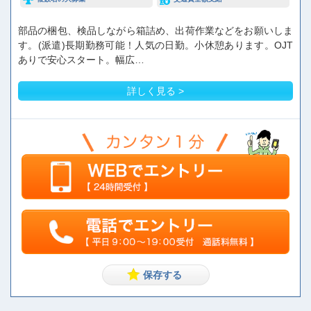
部品の梱包、検品しながら箱詰め、出荷作業などをお願いしま
す。(派遣)長期勤務可能！人気の日勤。小休憩あります。OJT
ありで安心スタート。幅広…
詳しく見る >