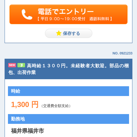
NO. 0921233
高時給１３００円。未経験者大歓迎。部品の梱
包、出荷作業
時給
1,300 円
（交通費全額支給）
勤務地
福井県福井市