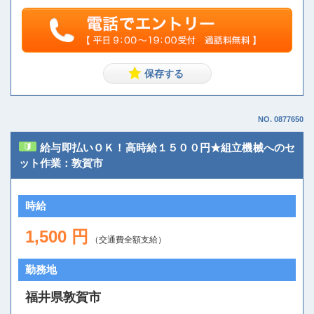
NO. 0877650
給与即払いＯＫ！高時給１５００円★組立機械へのセ
ット作業：敦賀市
時給
1,500 円
（交通費全額支給）
勤務地
福井県敦賀市