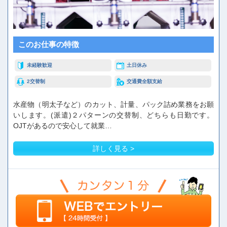
お問い合わせ
このお仕事の特徴
閉じる
未経験歓迎
土日休み
2交替制
交通費全額支給
水産物（明太子など）のカット、計量、パック詰め業務をお願
いします。(派遣)２パターンの交替制、どちらも日勤です。
OJTがあるので安心して就業…
詳しく見る >