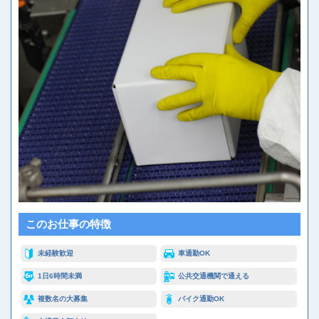
このお仕事の特徴
未経験歓迎
車通勤OK
1日6時間未満
公共交通機関で通える
複数名の大募集
バイク通勤OK