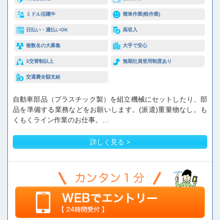
ミドル活躍中
簡単作業(軽作業)
日払い・週払いOK
高収入
複数名の大募集
大手で安心
3交替制以上
無期社員登用制度あり
交通費全額支給
自動車部品（プラスチック製）を組立機械にセットしたり、部
品を準備する業務などをお願いします。(派遣)重量物なし。も
くもくライン作業のお仕事。…
詳しく見る >