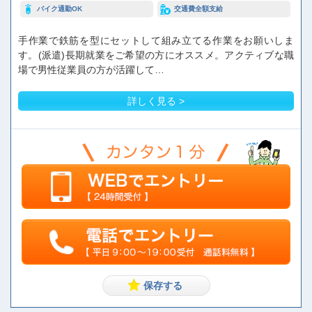
バイク通勤OK
交通費全額支給
手作業で鉄筋を型にセットして組み立てる作業をお願いしま
す。(派遣)長期就業をご希望の方にオススメ。アクティブな職
場で男性従業員の方が活躍して…
詳しく見る >