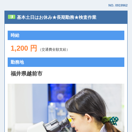
NO. 0919962
基本土日はお休み★長期勤務★検査作業
時給
1,200 円
（交通費全額支給）
勤務地
福井県越前市