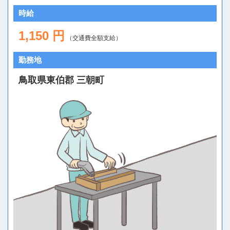
時給
1,150 円
（交通費全額支給）
勤務地
鳥取県東伯郡 三朝町