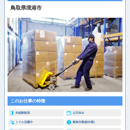
鳥取県境港市
このお仕事の特徴
未経験歓迎
土日休み
ミドル活躍中
簡単作業(軽作業)