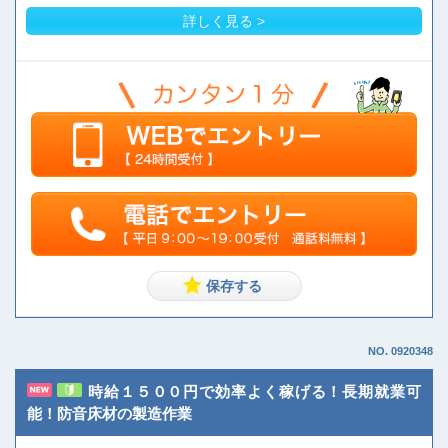
詳しく見る >
NO. 0920348
時給１５００円で効率よく稼げる！長期就業可
能！防音床材の製造作業