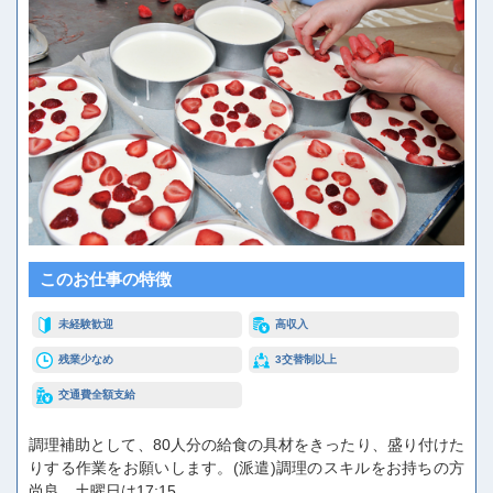
このお仕事の特徴
未経験歓迎
高収入
残業少なめ
3交替制以上
交通費全額支給
調理補助として、80人分の給食の具材をきったり、盛り付けた
りする作業をお願いします。(派遣)調理のスキルをお持ちの方
尚良。土曜日は17:15…