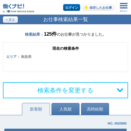
ログイン
保存したお仕事
お仕事検索結果一覧
< 戻る
お仕事の案内をご希望の方はこちら
125件
検索結果：
のお仕事が見つかりました。
エントリーする
現在の検索条件
エリア：
鳥取県
トップページ
検索条件を変更する
新着順
人気順
高時給順
NO. 0920895