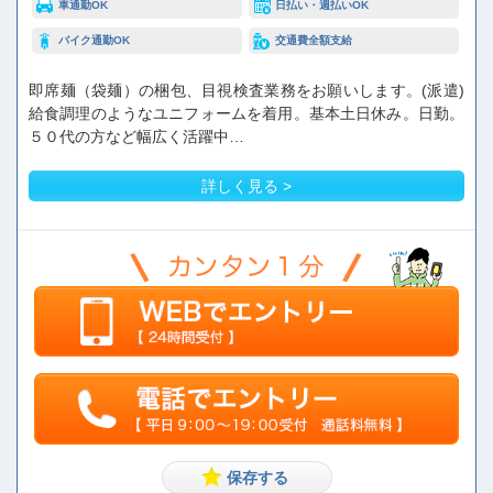
車通勤OK
日払い・週払いOK
バイク通勤OK
交通費全額支給
即席麺（袋麺）の梱包、目視検査業務をお願いします。(派遣)
給食調理のようなユニフォームを着用。基本土日休み。日勤。
５０代の方など幅広く活躍中…
詳しく見る >