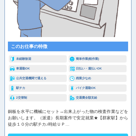
このお仕事の特徴
未経験歓迎
簡単作業(軽作業)
車通勤OK
日払い・週払いOK
公共交通機関で通える
残業少なめ
駅チカ
バイク通勤OK
2交替制
交通費全額支給
銅板を水平に機械にセット→出来上がった物の検査作業などを
お願いします。（派遣）長期案件で安定就業★【群家駅】から
徒歩１０分の駅チカ♪時給ＵＰ…