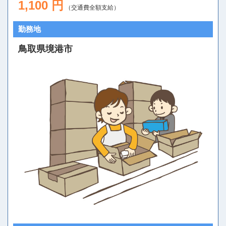
1,100 円
（交通費全額支給）
勤務地
鳥取県境港市