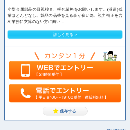
小型金属部品の目視検査、梱包業務をお願いします。(派遣)残
業ほとんどなし。製品の品番を見る事が多い為、視力補正を含
め業務に支障のない方に向い…
詳しく見る >