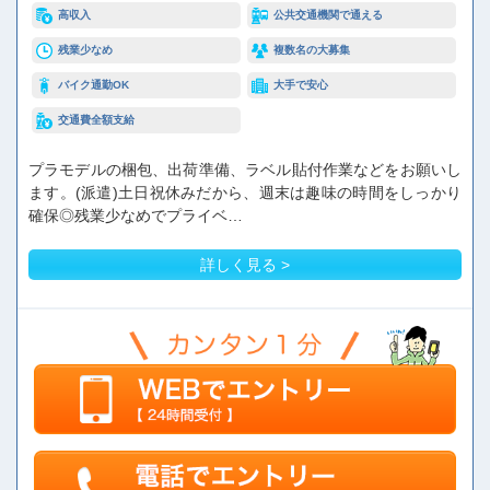
高収入
公共交通機関で通える
残業少なめ
複数名の大募集
バイク通勤OK
大手で安心
交通費全額支給
プラモデルの梱包、出荷準備、ラベル貼付作業などをお願いし
ます。(派遣)土日祝休みだから、週末は趣味の時間をしっかり
確保◎残業少なめでプライベ…
詳しく見る >