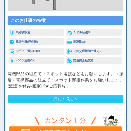
このお仕事の特徴
未経験歓迎
ミドル活躍中
簡単作業(軽作業)
車通勤OK
日払い・週払いOK
公共交通機関で通える
バイク通勤OK
交通費全額支給
電機部品の組立て・スポット溶接などをお願いします。（派
遣）電機部品の組立て・スポット溶接作業をお願いします。
(派遣)お休み相談OK★ご応募お…
詳しく見る >