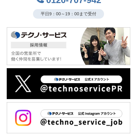
マイページや勤怠管理、速払い、SNS等の必要なツールへ簡単にア
クセスできるアプリ(無料)をご用意しました。
平日9：00～19：00まで受付
テクノ・サービスでの勤務がスタートした方は、当ガイドに沿って
ご利用の準備をお願いします。
アプリ説明書
2024.07.02
■キャンペーン ⇒ 制度に変更！
あんしん資格取得制度
対象の資格取得にかかる費用を全額補助
詳細はこちら
2023.01.12
無料学習アプリ【ぽけっと】のご案内
★OAスキル、ビジネス講座などが学び放題！
詳細はこちら
2022.06.01
社会保険情報確認に関して案内
ポルトガル語版はこちら