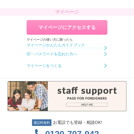
2026.06.17
マイページ
事務センター 営業時間変更のお知らせ
詳細はこちら
マイページにアクセスする
2026.05.01
2026年当社のGW期間は5/2(土)～5/6(水)になります。
マイページの使い方に困ったら
この期間にエントリー頂きました方につきましては
マイページかんたんガイドブック
5/7(木)にお電話させていただきますので、その旨宜しくお願い致し
ID・パスワードを忘れた方へ
ます。
マイページをつくる
せっかくエントリー頂いたにも拘わらず、休み期間中にご対応がで
きないこと、大変申し訳ございません
2025.07.31
■
■
お仕事相談会
■
■
あおもりけん弘前市民文化交流館ホール
8/22(金）13:00～19:00
2024.07.17
お電話でも登録・相談OK!
通話料無料
テクノ・サービス アプリ新登場
0120-707-942