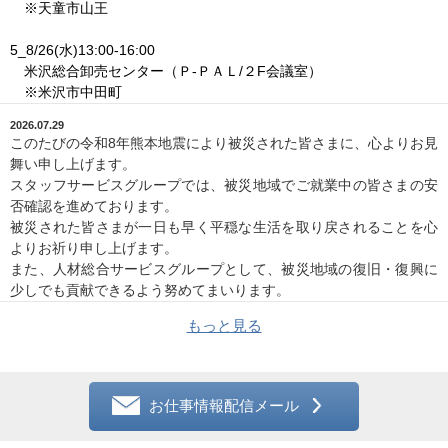
※天童市山王
5_8/26(水)13:00-16:00
米沢総合卸売センター（Ｐ-ＰＡＬ/２F会議室）
※米沢市中田町
2026.07.29
このたびの令和8年熊本地震により被災された皆さまに、心よりお見
舞い申し上げます。
スタッフサービスグループでは、被災地域でご就業中の皆さまの安
否確認を進めております。
被災された皆さまが一日も早く平穏な生活を取り戻されることを心
よりお祈り申し上げます。
また、人材総合サービスグループとして、被災地域の復旧・復興に
少しでも貢献できるよう努めてまいります。
2026.07.29
もっと見る
2026年当社の夏季休業は8/14(金)～8/16(日)になります。
この期間にエントリー頂きました方につきましては、8/17(月)にお
電話させていただきますので、その旨宜しくお願い致します。
お仕事情報配信メール
せっかくエントリー頂いたにも拘わらず、休み期間中にご対応がで
きないこと、大変申し訳ございません。