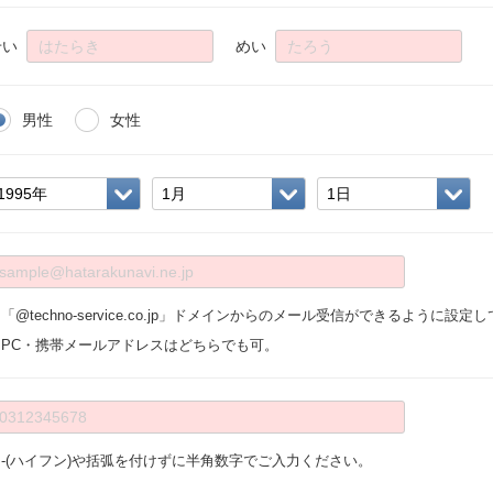
せい
めい
男性
女性
「@techno-service.co.jp」ドメインからのメール受信ができるように設
※PC・携帯メールアドレスはどちらでも可。
※-(ハイフン)や括弧を付けずに半角数字でご入力ください。