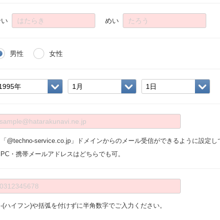
せい
めい
男性
女性
「@techno-service.co.jp」ドメインからのメール受信ができるように設
※PC・携帯メールアドレスはどちらでも可。
※-(ハイフン)や括弧を付けずに半角数字でご入力ください。