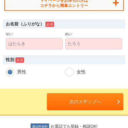
マイページをお持ちの方は
コチラから簡単エントリー
お名前（ふりがな）
せい
めい
人材派遣のしくみ・メリット
テクノ・サービスってどんな会社？
性別
お仕事の種類
男性
女性
登録会場への行き方
サイトマップ
次のステップへ
仕事情報配信メール登録
よくあるご質問
お電話でも登録・相談OK!
通話料無料