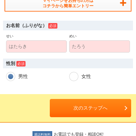
マイページをお持ちの方は
コチラから簡単エントリー
お名前（ふりがな）
せい
めい
人材派遣のしくみ・メリット
テクノ・サービスってどんな会社？
性別
お仕事の種類
男性
女性
登録会場への行き方
サイトマップ
次のステップへ
仕事情報配信メール登録
よくあるご質問
お電話でも登録・相談OK!
通話料無料