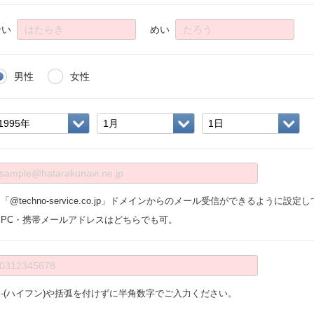
せい
めい
男性
女性
「@techno-service.co.jp」ドメインからのメール受信ができるように設
※PC・携帯メールアドレスはどちらでも可。
※-(ハイフン)や括弧を付けずに半角数字でご入力ください。