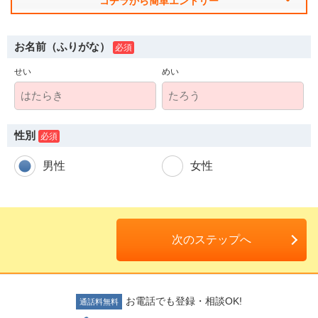
コチラから簡単エントリー
お名前（ふりがな）
せい
めい
人材派遣のしくみ・メリット
性別
テクノ・サービスってどんな会社？
男性
女性
お仕事の種類
登録会場への行き方
次のステップへ
サイトマップ
仕事情報配信メール登録
お電話でも登録・相談OK!
通話料無料
よくあるご質問