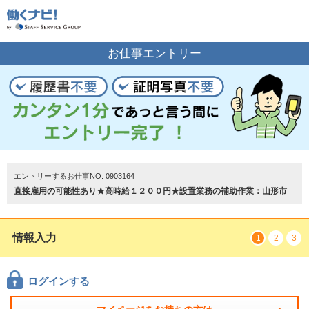
お仕事の案内をご希望の方はこちら
お仕事エントリー
エントリーする
トップページ
エントリーするお仕事NO. 0903164
直接雇用の可能性あり★高時給１２００円★設置業務の補助作業：山形市
情報入力
1
2
3
ログインする