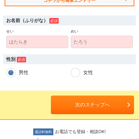
コチラから簡単エントリー
お名前（ふりがな）
せい
めい
人材派遣のしくみ・メリット
性別
テクノ・サービスってどんな会社？
男性
女性
お仕事の種類
登録会場への行き方
次のステップへ
サイトマップ
仕事情報配信メール登録
お電話でも登録・相談OK!
通話料無料
よくあるご質問