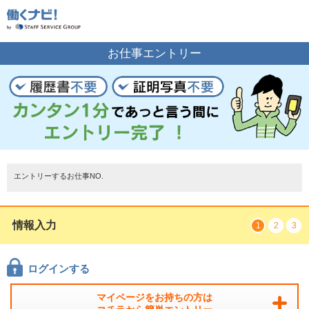
お仕事の案内をご希望の方はこちら
お仕事エントリー
エントリーする
トップページ
エントリーするお仕事NO.
情報入力
1
2
3
ログインする
マイページをお持ちの方は