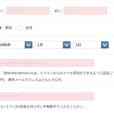
せい
めい
男性
女性
「@techno-service.co.jp」ドメインからのメール受信ができるように設
※PC・携帯メールアドレスはどちらでも可。
※-(ハイフン)や括弧を付けずに半角数字でご入力ください。