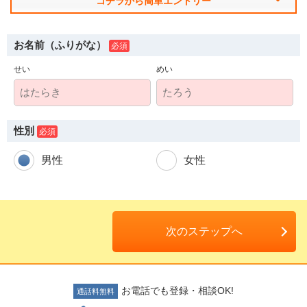
コチラから簡単エントリー
お名前（ふりがな）
せい
めい
人材派遣のしくみ・メリット
性別
テクノ・サービスってどんな会社？
男性
女性
お仕事の種類
登録会場への行き方
次のステップへ
サイトマップ
仕事情報配信メール登録
お電話でも登録・相談OK!
通話料無料
よくあるご質問