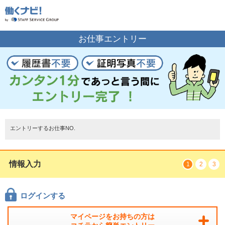
お仕事の案内をご希望の方はこちら
お仕事エントリー
エントリーする
トップページ
エントリーするお仕事NO.
情報入力
1
2
3
ログインする
マイページをお持ちの方は