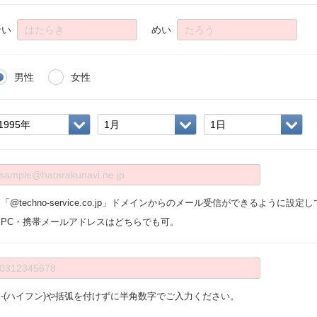
せい
めい
男性
女性
「@techno-service.co.jp」ドメインからのメール受信ができるように設
※PC・携帯メールアドレスはどちらでも可。
※-(ハイフン)や括弧を付けずに半角数字でご入力ください。