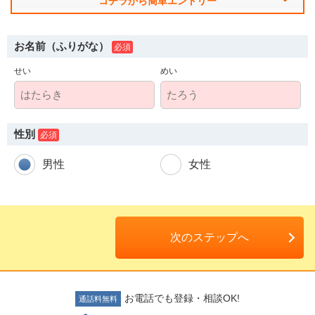
コチラから簡単エントリー
お名前（ふりがな）
せい
めい
人材派遣のしくみ・メリット
性別
テクノ・サービスってどんな会社？
男性
女性
お仕事の種類
登録会場への行き方
次のステップへ
サイトマップ
仕事情報配信メール登録
お電話でも登録・相談OK!
通話料無料
よくあるご質問