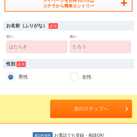
マイページをお持ちの方は
コチラから簡単エントリー
お名前（ふりがな）
せい
めい
人材派遣のしくみ・メリット
テクノ・サービスってどんな会社？
性別
お仕事の種類
男性
女性
登録会場への行き方
サイトマップ
次のステップへ
仕事情報配信メール登録
よくあるご質問
お電話でも登録・相談OK!
通話料無料