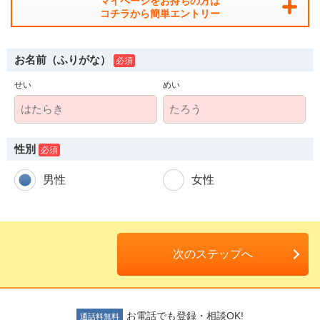
マイページをお持ちの方は
コチラから簡単エントリー
お名前（ふりがな）
せい
めい
人材派遣のしくみ・メリット
テクノ・サービスってどんな会社？
性別
お仕事の種類
男性
女性
登録会場への行き方
サイトマップ
次のステップへ
仕事情報配信メール登録
よくあるご質問
お電話でも登録・相談OK!
通話料無料