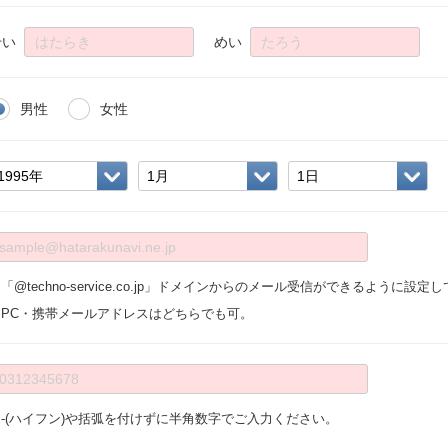
せい
めい
男性
女性
「@techno-service.co.jp」ドメインからのメール受信ができるように設
※PC・携帯メールアドレスはどちらでも可。
※-(ハイフン)や括弧を付けずに半角数字でご入力ください。