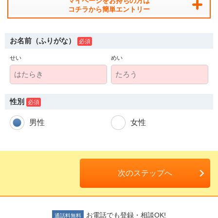
マイページをお持ちの方は
コチラから簡単エントリー
お名前（ふりがな）
せい
めい
人材派遣のしくみ・メリット
テクノ・サービスってどんな会社？
性別
お仕事の種類
男性
女性
登録会場への行き方
サイトマップ
次のステップへ
仕事情報配信メール登録
よくあるご質問
お電話でも登録・相談OK!
通話料無料