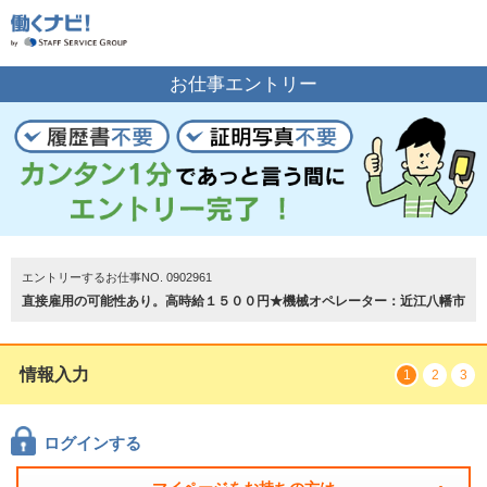
お仕事の案内をご希望の方はこちら
お仕事エントリー
エントリーする
トップページ
エントリーするお仕事NO. 0902961
直接雇用の可能性あり。高時給１５００円★機械オペレーター：近江八幡市
情報入力
1
2
3
ログインする