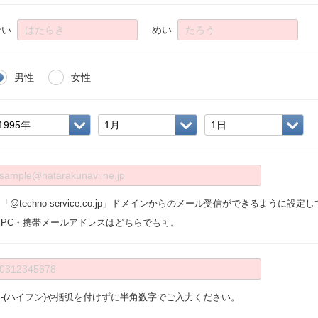
せい
めい
男性
女性
「@techno-service.co.jp」ドメインからのメール受信ができるように設
※PC・携帯メールアドレスはどちらでも可。
※-(ハイフン)や括弧を付けずに半角数字でご入力ください。