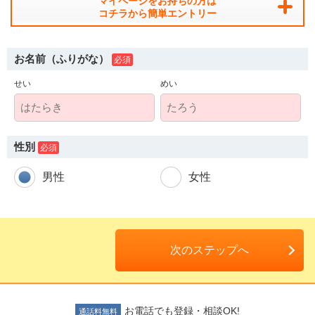
マイページをお持ちの方は
コチラから簡単エントリー
お名前（ふりがな）
せい
めい
人材派遣のしくみ・メリット
テクノ・サービスってどんな会社？
性別
お仕事の種類
男性
女性
登録会場への行き方
サイトマップ
次のステップへ
仕事情報配信メール登録
よくあるご質問
お電話でも登録・相談OK!
通話料無料