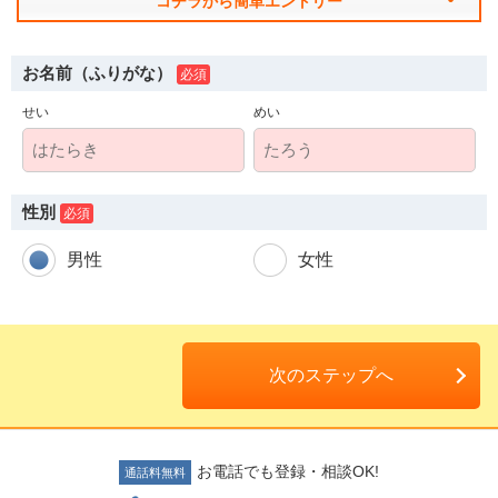
コチラから簡単エントリー
お名前（ふりがな）
せい
めい
人材派遣のしくみ・メリット
性別
テクノ・サービスってどんな会社？
男性
女性
お仕事の種類
登録会場への行き方
次のステップへ
サイトマップ
仕事情報配信メール登録
お電話でも登録・相談OK!
通話料無料
よくあるご質問