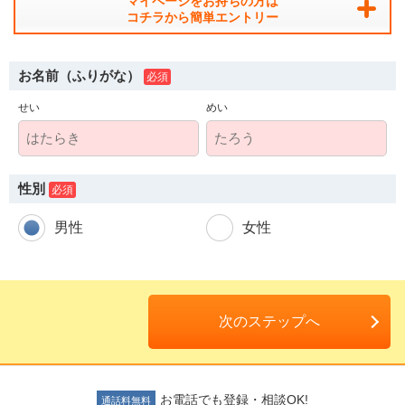
マイページをお持ちの方は
コチラから簡単エントリー
お名前（ふりがな）
せい
めい
人材派遣のしくみ・メリット
テクノ・サービスってどんな会社？
性別
お仕事の種類
男性
女性
登録会場への行き方
サイトマップ
次のステップへ
仕事情報配信メール登録
よくあるご質問
お電話でも登録・相談OK!
通話料無料