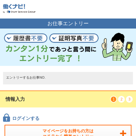
お仕事の案内をご希望の方はこちら
お仕事エントリー
エントリーする
トップページ
エントリーするお仕事NO.
情報入力
1
2
3
ログインする
マイページをお持ちの方は