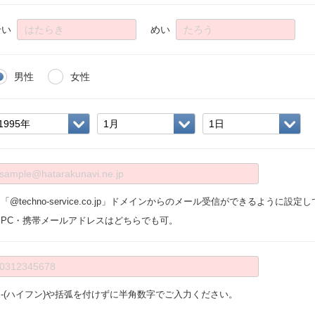
せい
めい
男性
女性
「@techno-service.co.jp」ドメインからのメール受信ができるように設
※PC・携帯メールアドレスはどちらでも可。
※-(ハイフン)や括弧を付けずに半角数字でご入力ください。