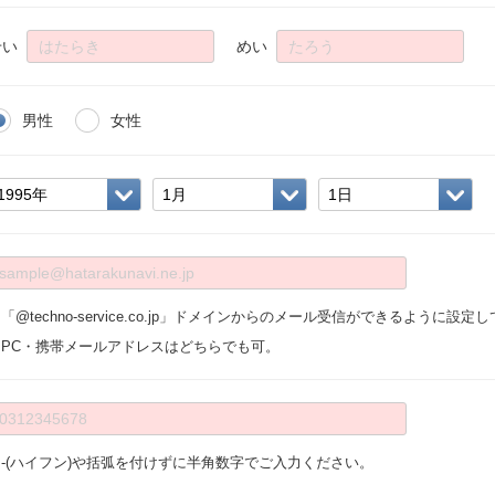
せい
めい
男性
女性
「@techno-service.co.jp」ドメインからのメール受信ができるように設
※PC・携帯メールアドレスはどちらでも可。
※-(ハイフン)や括弧を付けずに半角数字でご入力ください。