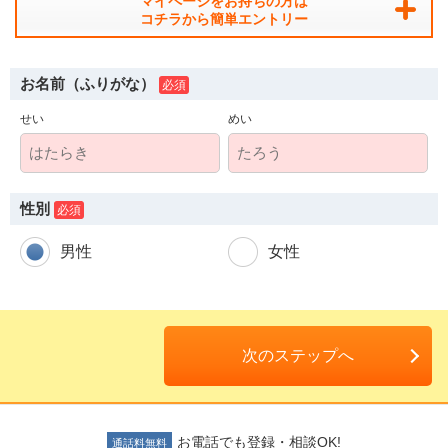
マイページをお持ちの方は
コチラから簡単エントリー
お名前（ふりがな）
せい
めい
人材派遣のしくみ・メリット
テクノ・サービスってどんな会社？
性別
お仕事の種類
男性
女性
登録会場への行き方
サイトマップ
次のステップへ
仕事情報配信メール登録
よくあるご質問
お電話でも登録・相談OK!
通話料無料