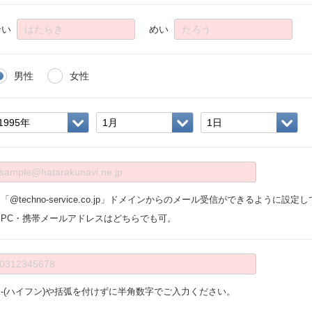
せい
めい
男性
女性
「@techno-service.co.jp」ドメインからのメール受信ができるように設
※PC・携帯メールアドレスはどちらでも可。
※-(ハイフン)や括弧を付けずに半角数字でご入力ください。