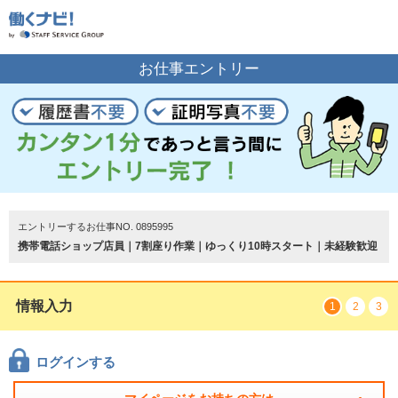
お仕事の案内をご希望の方はこちら
お仕事エントリー
エントリーする
トップページ
エントリーするお仕事NO. 0895995
携帯電話ショップ店員｜7割座り作業｜ゆっくり10時スタート｜未経験歓迎
情報入力
1
2
3
ログインする