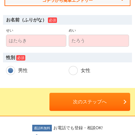
コチラから簡単エントリー
お名前（ふりがな）
せい
めい
人材派遣のしくみ・メリット
性別
テクノ・サービスってどんな会社？
男性
女性
お仕事の種類
登録会場への行き方
次のステップへ
サイトマップ
仕事情報配信メール登録
お電話でも登録・相談OK!
通話料無料
よくあるご質問