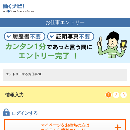
お仕事の案内をご希望の方はこちら
お仕事エントリー
エントリーする
トップページ
エントリーするお仕事NO.
情報入力
1
2
3
ログインする
マイページをお持ちの方は