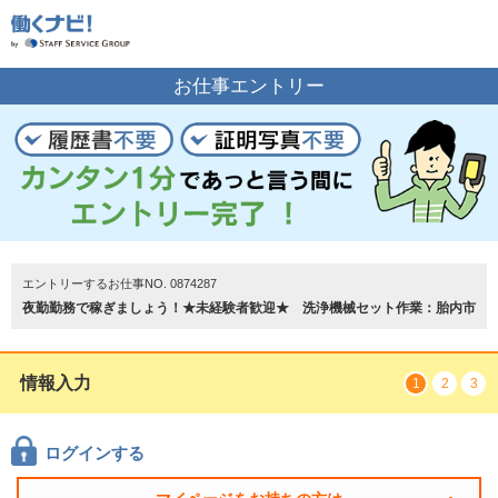
お仕事の案内をご希望の方はこちら
お仕事エントリー
エントリーする
トップページ
エントリーするお仕事NO. 0874287
夜勤勤務で稼ぎましょう！★未経験者歓迎★ 洗浄機械セット作業：胎内市
情報入力
1
2
3
ログインする