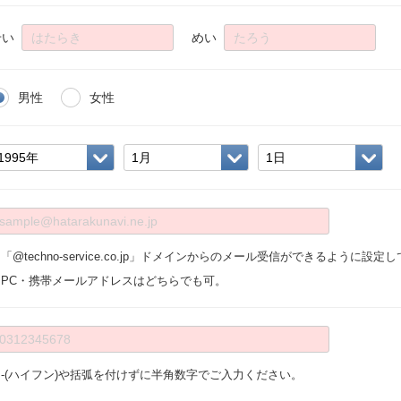
せい
めい
男性
女性
「@techno-service.co.jp」ドメインからのメール受信ができるように設
※PC・携帯メールアドレスはどちらでも可。
※-(ハイフン)や括弧を付けずに半角数字でご入力ください。