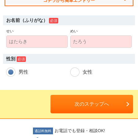
コチラから簡単エントリー
お名前（ふりがな）
せい
めい
人材派遣のしくみ・メリット
性別
テクノ・サービスってどんな会社？
男性
女性
お仕事の種類
登録会場への行き方
次のステップへ
サイトマップ
仕事情報配信メール登録
お電話でも登録・相談OK!
通話料無料
よくあるご質問