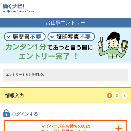
お仕事の案内をご希望の方はこちら
お仕事エントリー
エントリーする
トップページ
エントリーするお仕事NO.
情報入力
1
2
3
ログインする
マイページをお持ちの方は