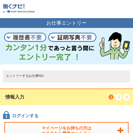
お仕事の案内をご希望の方はこちら
お仕事エントリー
エントリーする
トップページ
エントリーするお仕事NO.
情報入力
1
2
3
ログインする
マイページをお持ちの方は