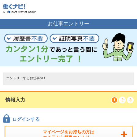
お仕事の案内をご希望の方はこちら
お仕事エントリー
エントリーする
トップページ
エントリーするお仕事NO.
情報入力
1
2
3
ログインする
マイページをお持ちの方は