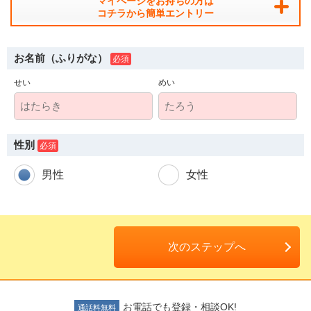
マイページをお持ちの方は
コチラから簡単エントリー
お名前（ふりがな）
せい
めい
人材派遣のしくみ・メリット
テクノ・サービスってどんな会社？
性別
お仕事の種類
男性
女性
登録会場への行き方
サイトマップ
次のステップへ
仕事情報配信メール登録
よくあるご質問
お電話でも登録・相談OK!
通話料無料