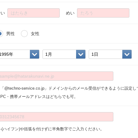
せい
めい
男性
女性
「@techno-service.co.jp」ドメインからのメール受信ができるように設
※PC・携帯メールアドレスはどちらでも可。
※-(ハイフン)や括弧を付けずに半角数字でご入力ください。