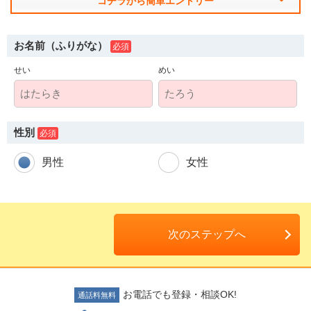
コチラから簡単エントリー
お名前（ふりがな）
せい
めい
人材派遣のしくみ・メリット
性別
テクノ・サービスってどんな会社？
男性
女性
お仕事の種類
登録会場への行き方
次のステップへ
サイトマップ
仕事情報配信メール登録
お電話でも登録・相談OK!
通話料無料
よくあるご質問