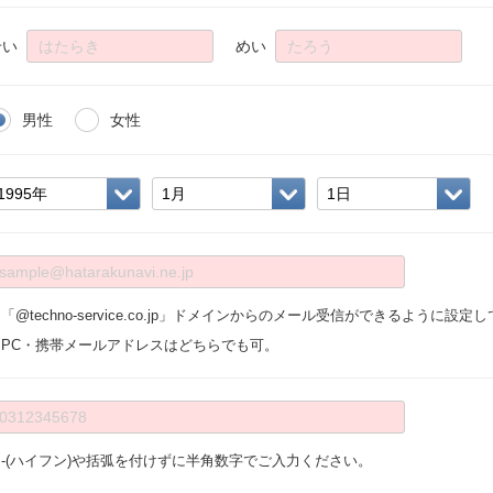
せい
めい
男性
女性
「@techno-service.co.jp」ドメインからのメール受信ができるように設
※PC・携帯メールアドレスはどちらでも可。
※-(ハイフン)や括弧を付けずに半角数字でご入力ください。