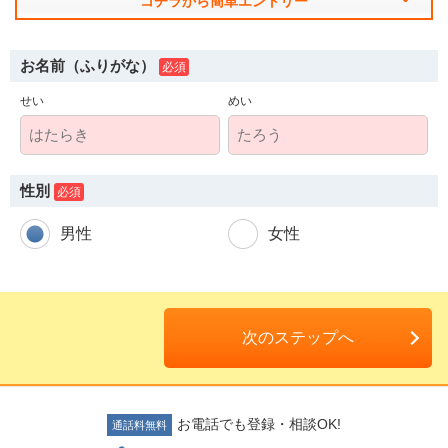
コチラから簡単エントリー
お名前（ふりがな）
せい
めい
人材派遣のしくみ・メリット
性別
テクノ・サービスってどんな会社？
男性
女性
お仕事の種類
登録会場への行き方
次のステップへ
サイトマップ
仕事情報配信メール登録
お電話でも登録・相談OK!
通話料無料
よくあるご質問