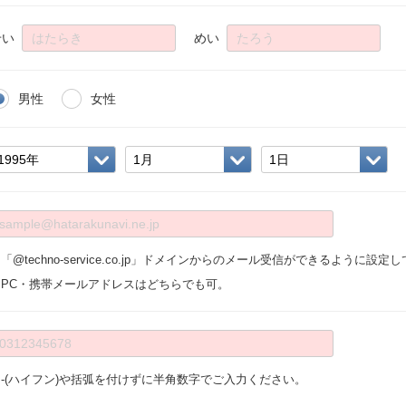
せい
めい
男性
女性
「@techno-service.co.jp」ドメインからのメール受信ができるように設
※PC・携帯メールアドレスはどちらでも可。
※-(ハイフン)や括弧を付けずに半角数字でご入力ください。