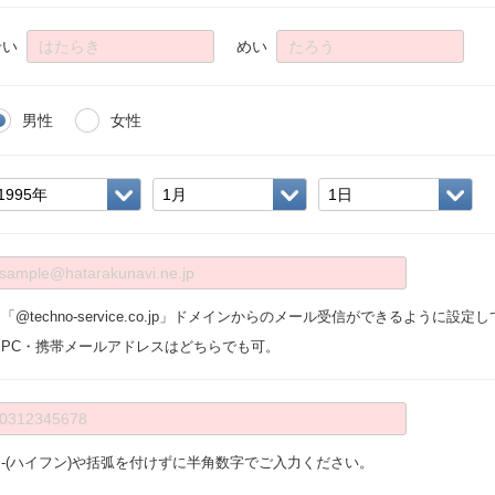
せい
めい
男性
女性
「@techno-service.co.jp」ドメインからのメール受信ができるように設
※PC・携帯メールアドレスはどちらでも可。
※-(ハイフン)や括弧を付けずに半角数字でご入力ください。