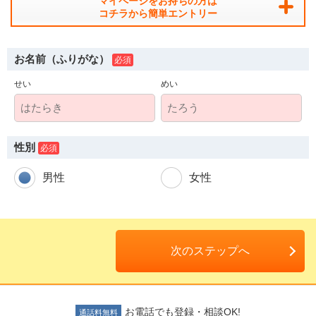
マイページをお持ちの方は
コチラから簡単エントリー
お名前（ふりがな）
せい
めい
人材派遣のしくみ・メリット
テクノ・サービスってどんな会社？
性別
お仕事の種類
男性
女性
登録会場への行き方
サイトマップ
次のステップへ
仕事情報配信メール登録
よくあるご質問
お電話でも登録・相談OK!
通話料無料